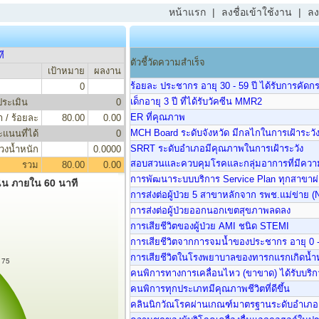
หน้าแรก
|
ลงชื่อเข้าใช้งาน
|
ลง
ที
ตัวชี้วัดความสำเร็จ
เป้าหมาย
ผลงาน
ร้อยละ ประชากร อายุ 30 - 59 ปี ได้รับการคั
0
เด็กอายุ 3 ปี ที่ได้รับวัคซีน MMR2
่ประเมิน
0
ER ที่คุณภาพ
า / ร้อยละ
80.00
0.00
MCH Board ระดับจังหวัด มีกลไกในการเฝ้าระว
ะแนนที่ได้
0
SRRT ระดับอำเภอมีคุณภาพในการเฝ้าระวัง
วงน้ำหนัก
0.0000
สอบสวนและควบคุมโรคและกลุ่มอาการที่มีควา
รวม
80.00
0.00
การพัฒนาระบบบริการ Service Plan ทุกสาขาผ
เฉิน ภายใน 60 นาที
การส่งต่อผู้ป่วย 5 สาขาหลักจาก รพช.แม่ข่าย 
การส่งต่อผู้ป่วยออกนอกเขตสุขภาพลดลง
การเสียชีวิตของผู้ป่วย AMI ชนิด STEMI
การเสียชีวิตจากการจมน้ำของประชากร อายุ 0 -
การเสียชีวิตในโรงพยาบาลของทารกแรกเกิดน้ำหน
75
คนพิการทางการเคลื่อนไหว (ขาขาด) ได้รับบริ
คนพิการทุกประเภทมีคุณภาพชีวิตที่ดีขึ้น
คลินนิกวัณโรคผ่านเกณฑ์มาตรฐานระดับอำเภอ 