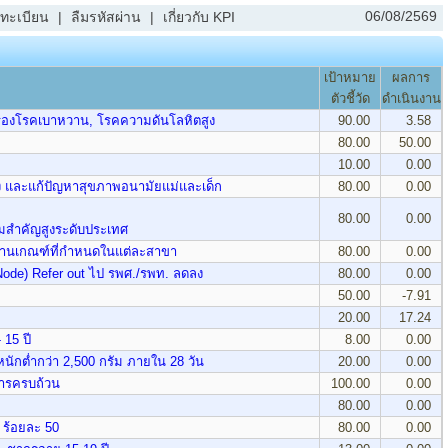
06/08/2569
ทะเบียน
|
ลืมรหัสผ่าน
|
เกี่ยวกับ KPI
เป้าหมาย
ผลการ
ตัวชี้วัด
ดำเนินงาน
ดกรองโรคเบาหวาน, โรคความดันโลหิตสูง
90.00
3.58
80.00
50.00
10.00
0.00
ัง และแก้ปัญหาสุขภาพอนามัยแม่และเด็ก
80.00
0.00
80.00
0.00
มสำคัญสูงระดับประเทศ
่านเกณฑ์ที่กำหนดในแต่ละสาขา
80.00
0.00
(Node) Refer out ไป รพศ./รพท. ลดลง
80.00
0.00
50.00
-7.91
20.00
17.24
 15 ปี
8.00
0.00
ักต่ำกว่า 2,500 กรัม ภายใน 28 วัน
20.00
0.00
การครบถ้วน
100.00
0.00
80.00
0.00
ร้อยละ 50
80.00
0.00